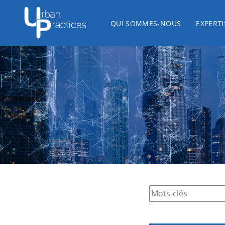
Skip
Skip
links
to
QUI SOMMES-NOUS
EXPERTI
primary
navigation
Skip
to
content