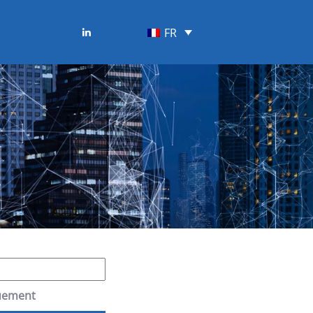
FR
quement