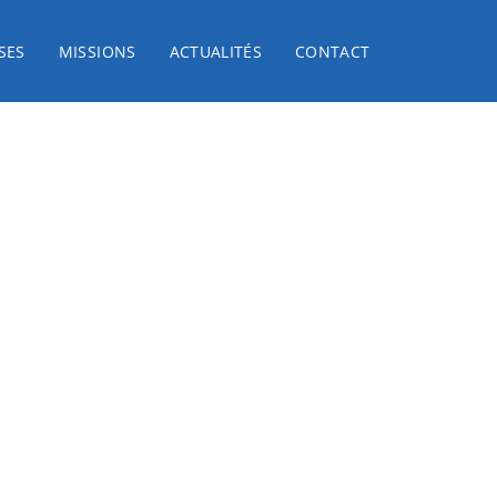
SES
MISSIONS
ACTUALITÉS
CONTACT
O Smart / AMO Digi