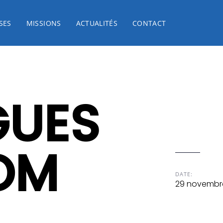
SES
MISSIONS
ACTUALITÉS
CONTACT
GUES
OM
DATE:
29 novembr