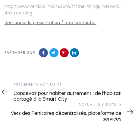
http://www.vertical-m2m.com/fr/the-things-network-
4rd-meeting
demander la présentation / être contacté :
PARTAGER SUR
Précédente
PRÉCÉDENTE ACTUALITÉ
actualité
Concevoir pour habiter autrement : de l’habitat
partagé à la Smart City
Actualité
ACTUALITÉ SUIVANTE
suivante
Vers des Territoires décentralisés, plateforme de
services