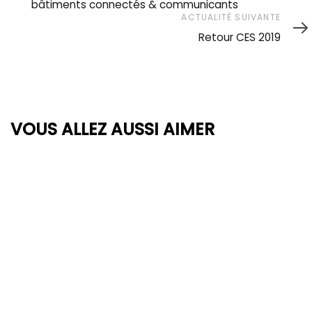
bâtiments connectés & communicants
Actualité
ACTUALITÉ SUIVANTE
suivante
Retour CES 2019
VOUS ALLEZ AUSSI AIMER