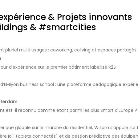
expérience & Projets innovants
ldings & #smartcities
 pluriel multi usages : coworking, coliving et espaces partagés.
e
tour d’expérience sur le premier bâtiment labellisé R2S
 d’EMlyon business school : une plateforme pédagogique expérie
sterdam
nt est-il reconnu comme étant parmi les plus Smart d’Europe ?
rique globale sur le marché du résidentiel, Wizom s’appuie sur 
ère IoT (objets connectés) et de gestion prédictive des équip