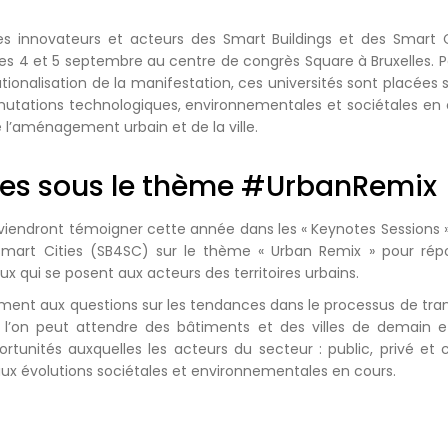
s innovateurs et acteurs des Smart Buildings et des Smart Ci
les 4 et 5 septembre au centre de congrès Square à Bruxelles. 
tionalisation de la manifestation, ces universités sont placées
 mutations technologiques, environnementales et sociétales en 
e l’aménagement urbain et de la ville.
tes sous le thème #UrbanRemix
viendront témoigner cette année dans les « Keynotes Sessions »
 Smart Cities (SB4SC) sur le thème « Urban Remix » pour répo
ux qui se posent aux acteurs des territoires urbains.
ment aux questions sur les tendances dans le processus de tra
 l’on peut attendre des bâtiments et des villes de demain e
rtunités auxquelles les acteurs du secteur : public, privé et 
aux évolutions sociétales et environnementales en cours.