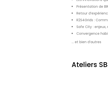
Présentation de B
Retour d’expérien
R2S4Grids : Commen
Safe City : enjeux
Convergence habita
… et bien d’autres
Ateliers S