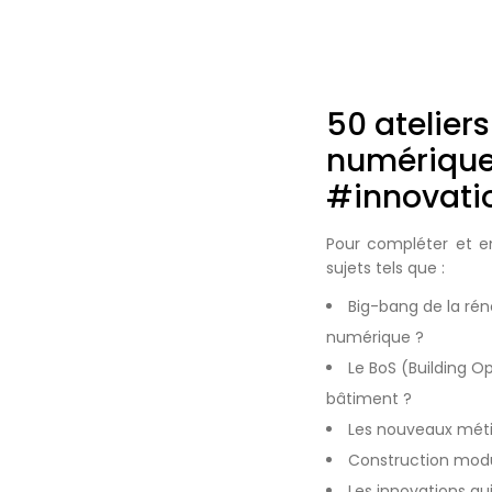
50 ateliers
numérique 
#innovatio
Pour compléter et en
sujets tels que :
Big-bang de la rén
numérique ?
Le BoS (Building O
bâtiment ?
Les nouveaux métie
Construction modul
Les innovations qu