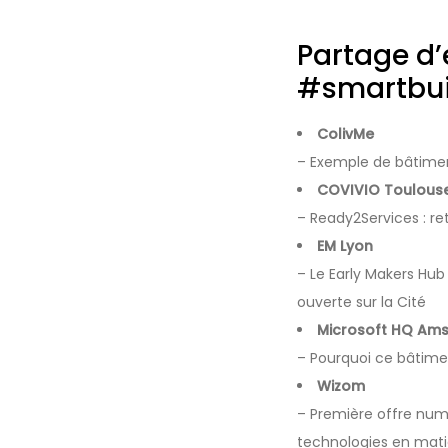
Partage d’
#smartbui
ColivMe
– Exemple de bâtiment
COVIVIO Toulous
– Ready2Services : re
EM Lyon
– Le Early Makers Hub
ouverte sur la Cité
Microsoft HQ Am
– Pourquoi ce bâtime
Wizom
– Première offre numé
technologies en mati