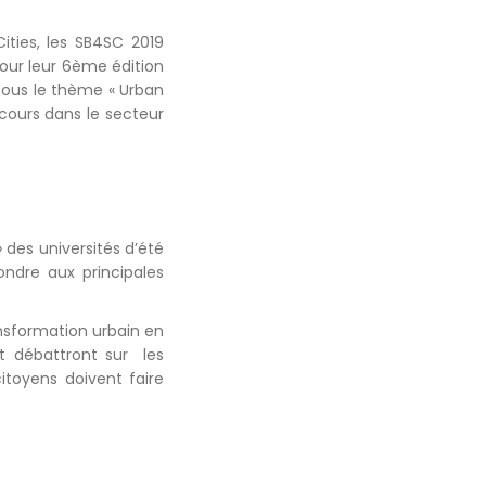
ties, les SB4SC 2019
Pour leur 6ème édition
 sous le thème « Urban
cours dans le secteur
 des universités d’été
ndre aux principales
nsformation urbain en
t débattront sur les
citoyens doivent faire