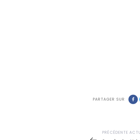
PARTAGER SUR
Précédente
PRÉCÉDENTE ACTU
actualité