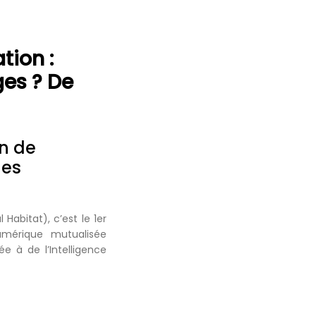
tion :
es ? De
on de
les
Habitat), c’est le 1er
umérique mutualisée
e à de l’Intelligence