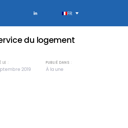
FR
service du logement
 LE :
PUBLIÉ DANS :
eptembre 2019
À la une