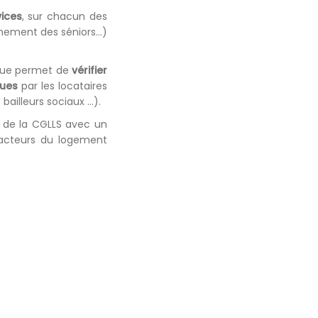
ices
, sur chacun des
gnement des séniors…)
ique permet de
vérifier
ques
par les locataires
bailleurs sociaux …).
on de la CGLLS avec un
acteurs du logement