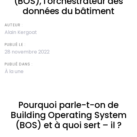
(BOS), l’orchestrateur des
données du bâtiment
AUTEUR :
Alain Kergoat
PUBLIÉ LE :
28 novembre 2022
PUBLIÉ DANS :
À la une
Pourquoi parle-t-on de
Building Operating System
(BOS) et à quoi sert – il ?