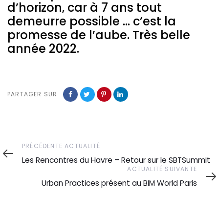
d’horizon, car à 7 ans tout
demeurre possible … c’est la
promesse de l’aube. Très belle
année 2022.
PARTAGER SUR
Précédente
PRÉCÉDENTE ACTUALITÉ
actualité
Les Rencontres du Havre – Retour sur le SBTSummit
Actualité
ACTUALITÉ SUIVANTE
suivante
Urban Practices présent au BIM World Paris